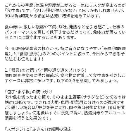
これからの季節、気温や湿度が上がると一気にリスクが高まるのが
「食中毒」です。「少し時期が早いかな？」と思うかもしれませんが、
実は梅雨時期から細菌は活発に増殖を始めています。
食中毒は、激しい腹痛や下痢、嘔吐、発熱などを引き起こし、仕事の
パフォーマンスを著しく低下させるだけでなく、免疫力が落ちてい
るときには重症化することもあります。
今回は医療従事者の視点から、特に盲点になりやすい「器具（調理環
境）」と「食物（食事）」の2つのポイントに絞って、今日からできる予
防法をお伝えします！
1. 「器具」の対策：バイ菌の通り道をブロック！
調理器具や食器に潜む細菌が、食べ物に付着して食中毒を引き起こ
すケースは非常に多いです。以下の3点を意識してみましょう。
「包丁・まな板」の使い分け
肉や魚を切ったまな板で、そのまま生野菜（サラダなど）を切るのは
絶対にNGです。できれば肉用・魚用・野菜用と分けるのが理想です
が、難しい場合は「野菜を先に切り、肉や魚は最後に切る」順番を徹
底しましょう。使用後はすぐに洗剤で洗い、熱湯消毒やアルコール
消毒を行うと効果的です。
「スポンジ」と「ふきん」は雑菌の温床