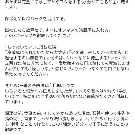
おかずは完全に冷ましてからフタをする（水分がこもると菌が増え
ます）。
保冷剤や保冷バッグを活用する。
出社したら放置せず、すぐにオフィスの冷蔵庫に入れる。
この3ステップを徹底してください。
「もったいない」に潜む危険
「冷蔵庫に入れていたから大丈夫」「火を通し直したから大丈夫」と
過信するのは禁物です。例えば、カレーなどに発生する「ウェルシ
ュ菌」は、熱に非常に強く、一度増殖すると再加熱しても死滅しませ
ん。少しでも「怪しいな」と感じたら、もったいなくても口にしない
勇気を持ってください。
まとめ：一番の予防法は「手洗い」です
いろいろと細かくお伝えしましたが、すべての基本はやはり「手洗
い」です。特に爪には手洗いで落ち切れない細菌がたくさん付着し
ています。
調理の前、食事の前、そして外から帰った後は、石鹸を使って指先や
指の間、手首までしっかり洗い流しましょう。私たちが行う手洗い
も、特別なことではなく、この「細かい部分まで丁寧に洗う」ことの
徹底です。