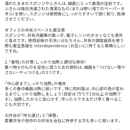
濡れたままのスポンジやふきんは、細菌にとって最高の住処です。
ふきんは毎日洗濯された清潔なもの（または使い捨てのペーパータ
オル）を使い、スポンジは使用後にしっかりすすいで固く絞り、乾燥
させてください。
オフィスの共有スペースも要注意
スポンジや、共有冷蔵庫の取っ手、電子レンジのボタンなども意外
と盲点です。使用前後の手洗いはもちろん、共有の調理器具を使う
際も衛生意識を interdependence （お互いに）持てると素晴らしい
ですね。
2. 「食物」の対策：しっかり加熱と適切な保存！
食べ物そのものを安全に扱うための鉄則は、細菌を「つけない・増や
さない・やっつける」の3つです。
「中心部までしっかり加熱」が基本
多くの食中毒菌は熱に弱いです。特に肉料理は、中心部の色が変わ
るまでしっかり加熱しましょう（目安は 75℃で1分以上 の加熱で
す）。加熱したからと安心せず、作ったらできるだけ早く食べるこ
とも大切です。
お弁当の「持ち運び」と「保管」
愛妻弁当や自作のお弁当を会社に持参する方も多いと思います。