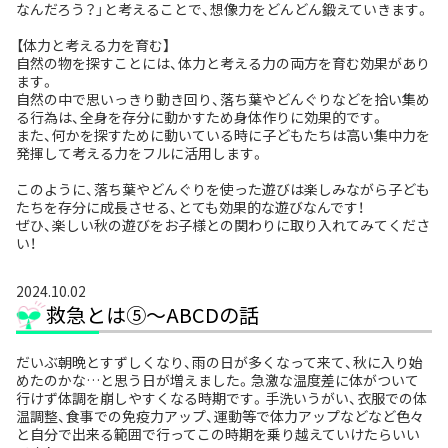
なんだろう？」と考えることで、想像力をどんどん鍛えていきます。
【体力と考える力を育む】
自然の物を探すことには、体力と考える力の両方を育む効果があり
ます。
自然の中で思いっきり動き回り、落ち葉やどんぐりなどを拾い集め
る行為は、全身を存分に動かすため身体作りに効果的です。
また、何かを探すために動いている時に子どもたちは高い集中力を
発揮して考える力をフルに活用します。
このように、落ち葉やどんぐりを使った遊びは楽しみながら子ども
たちを存分に成長させる、とても効果的な遊びなんです！
ぜひ、楽しい秋の遊びをお子様との関わりに取り入れてみてくださ
い！
2024.10.02
救急とは⑤〜ABCDの話
だいぶ朝晩とすずしくなり、雨の日が多くなって来て、秋に入り始
めたのかな…と思う日が増えました。急激な温度差に体がついて
行けず体調を崩しやすくなる時期です。手洗いうがい、衣服での体
温調整、食事での免疫力アップ、運動等で体力アップなどなど色々
と自分で出来る範囲で行ってこの時期を乗り越えていけたらいい