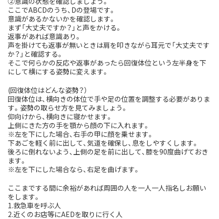
②意識の状態を確認しましょう。
ここでABCDのうち、Dの登場です。
意識があるかないかを確認します。
まず「大丈夫ですか？」と声をかける。
返事があれば意識あり。
声を掛けても返事が無いときは肩を叩きながら耳元で「大丈夫です
か？」と確認する。
そこで何らかの反応や返事があったら回復体位という左半身を下
にして横にする姿勢に変えます。
(回復体位はどんな姿勢？）
回復体位は、横向きの体位で手や足の位置を調整する必要がありま
す。姿勢の取らせ方を見てみましょう。
仰向けから、横向きに寝かせます。
上側にきた方の手を顎から顔の下に入れます。
※左を下にした場合、右手の甲に顔を乗せます。
下あごを軽く前に出して、気道を確保し、息をしやすくします。
後ろに倒れないよう、上側の足を前に出して、膝を90度曲げておき
ます。
※左を下にした場合なら、右足を曲げます。
ここまでする間に余裕があれば周囲の人を一人一人指名しお願い
をします。
1.救急車を呼ぶ人
2.近くのお店等にAEDを取りに行く人