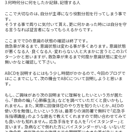
3.何時何分に何をしたか記録、記憶する人
ここで大切なのは、自分が主導になり役割分担を行ってしまう事で
す。
そうする事で周りに気付いて貰え、更に何かあった時には自分を守
る言うなれば証言者になってもらえるからです。
ここまででDの意識の状態の確認は終了です。
救急車が来るまで、意識状態は変わる事が多くあります。意識状態
が悪くなる人·良くなる人·変わらない人と大まかに言うとこの3パ
ターンかと思いますが、救急車が来るまで何度か意識状態に変化が
無いかなと確認して下さい。
ABCDを説明するにはもう少し時間がかかるので、今回のブログで
はここまでにして、次の機会でABCについて説明しようと思いま
す。
もし、ご興味があり次の説明までに理解をしたいという方が居た
ら、「救命の輪」「心肺蘇生法」などを調べていただくと良いかもし
れません。また、実際に回復体位のやり方を知りたいとか、AEDの
使い方を勉強したいという方は、最寄りの消防署で無料で「応急手
当指導講座」のような題名で教えてくれますので問い合わせてみて
も良いかも知れません。応急手当をする人を「バイスタンダー」と
言います。急病などで倒れた方にバイスタンダーがいる·いないだ